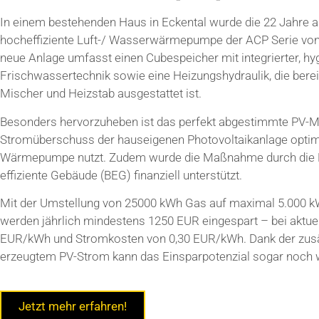
In einem bestehenden Haus in Eckental wurde die 22 Jahre a
hocheffiziente Luft-/ Wasserwärmepumpe der ACP Serie vo
neue Anlage umfasst einen Cubespeicher mit integrierter, hy
Frischwassertechnik sowie eine Heizungshydraulik, die ber
Mischer und Heizstab ausgestattet ist.
Besonders hervorzuheben ist das perfekt abgestimmte PV-
Stromüberschuss der hauseigenen Photovoltaikanlage optima
Wärmepumpe nutzt. Zudem wurde die Maßnahme durch die 
effiziente Gebäude (BEG) finanziell unterstützt.
Mit der Umstellung von 25000 kWh Gas auf maximal 5.00
werden jährlich mindestens 1250 EUR eingespart – bei aktue
EUR/kWh und Stromkosten von 0,30 EUR/kWh. Dank der zusät
erzeugtem PV-Strom kann das Einsparpotenzial sogar noch w
Jetzt mehr erfahren!