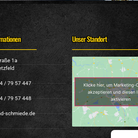
rmationen
Unser Standort
traße 1a
tzfeld
4 / 79 57 447
Klicke hier, um Marketing-
akzeptieren und diesen I
4 / 79 57 448
aktivieren
d-schmiede.de