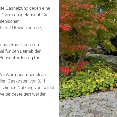
lte Gasheizung gegen eine
n Ovum ausgetauscht. Die
gienischer
eits mit Umwälzpumpe,
Management, das den
l für den Betrieb der
Bundesförderung für
0 kWh Wärmepumpenstrom
llen Gaskosten von 0,11
zlichen Nutzung von selbst
eiter gesteigert werden.