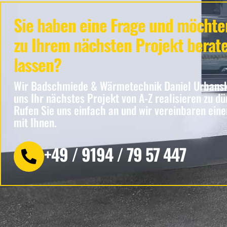
Sie haben eine Frage und möchte
zu Ihrem nächsten Projekt berat
lassen?
Wir Badschmiede & Wärmetechnik Daniel Urbansk
uns Ihr nächstes Projekt von A-Z realisieren zu dü
Rufen Sie uns einfach an und wir vereinbaren ein
mit Ihnen.
+49 / 9194 / 79 57 447