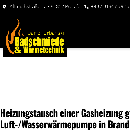
Altreuthstraße 1a • 91362 Pretzfeld
+49 / 9194 / 79 57
Heizungstausch einer Gasheizung 
Luft-/Wasserwärmepumpe in Brand 