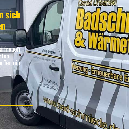
n sich
en
i freuen
rfen.
en Termin