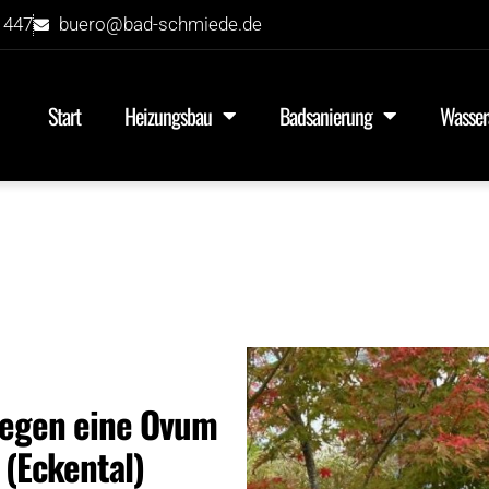
 447
buero@bad-schmiede.de
Start
Heizungsbau
Badsanierung
Wasser
gegen eine Ovum
(Eckental)