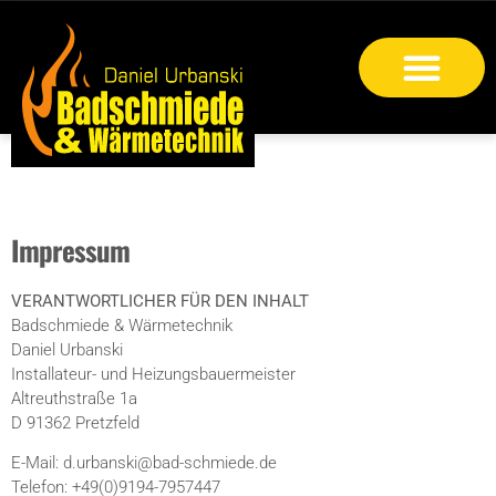
Impressum
VERANTWORTLICHER FÜR DEN INHALT
Badschmiede & Wärmetechnik
Daniel Urbanski
Installateur- und Heizungsbauermeister
Altreuthstraße 1a
D 91362 Pretzfeld
E-Mail: d.urbanski@bad-schmiede.de
Telefon: +49(0)9194-7957447